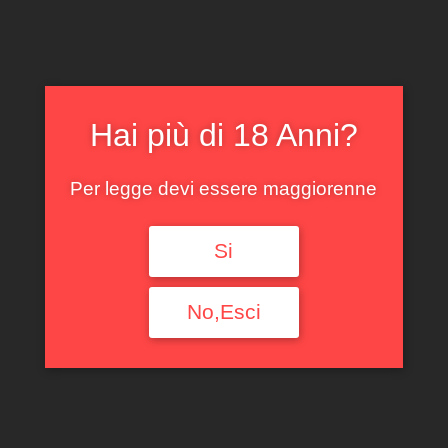
Filtra per tipologia
Ogni Tipologia
Filtra per annata
Hai più di 18 Anni?
Ogni Annata
Per legge devi essere maggiorenne
Filtra per denominazione
Si
Ogni Denominazione
Filtra per produttore
No,Esci
Ogni Produttore
Filtra per uve