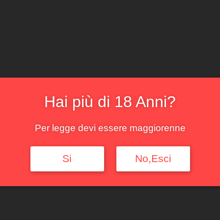
Barbaresco
Barbaresco
Asili Ca’ del
Asili Ca’ del
Baio 2019
Baio 2020
Hai più di 18 Anni?
62,00
€
75,00
€
Per legge devi essere maggiorenne
58,00
€
70,00
€
Iva
Iva
inclusa
inclusa
Si
No,Esci
Leggi tutto
Leggi tutto