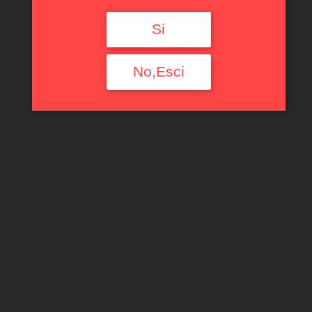
Si
No,Esci