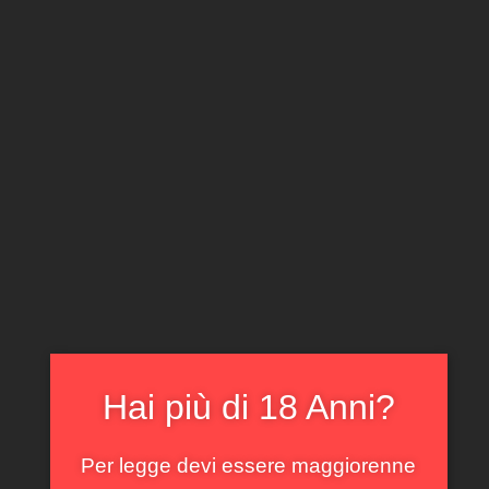
CLICCA E ACQUISTA ONLINE
IL TUO ACCOUNT
0
0,00
€
Home
/
Rossi
/ Barbaresco Autinbej Ca’ del Baio 2020
In offerta!
Hai più di 18 Anni?
Per legge devi essere maggiorenne