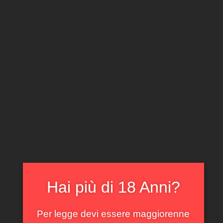
CLICCA E ACQUISTA ONLINE
IL TUO ACCOUNT
0
0,00
€
Home
/
Piemonte
/ Barbera d’Alba Cravanzola 2024
In offerta!
Hai più di 18 Anni?
Per legge devi essere maggiorenne