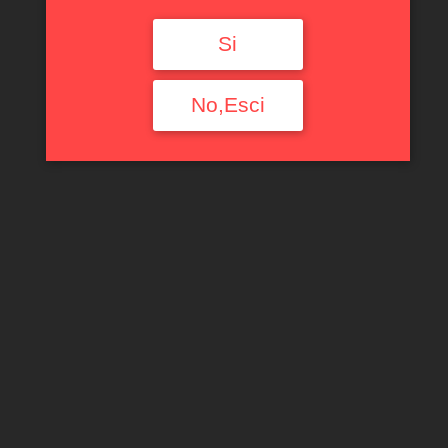
Si
No,Esci