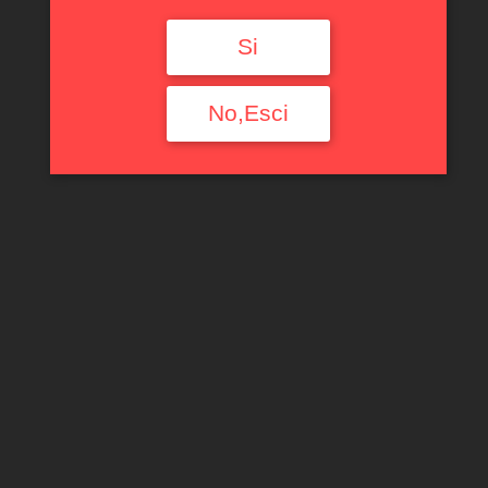
Si
No,Esci