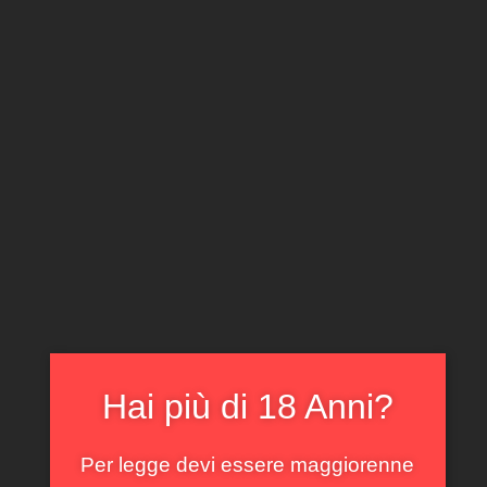
CLICCA E ACQUISTA ONLINE
IL TUO ACCOUNT
0
0,00
€
Home
/
Piemonte
/ Barbera d’Alba Renzo Drocco 2022
In offerta!
Hai più di 18 Anni?
Per legge devi essere maggiorenne