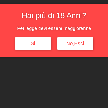
Esaurito
COD:
2391
Categorie:
Pie
Hai più di 18 Anni?
Per legge devi essere maggiorenne
Si
No,Esci