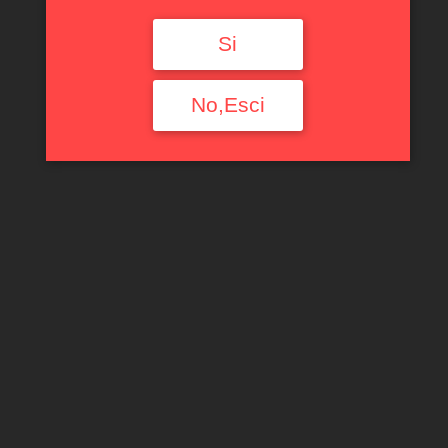
Si
No,Esci