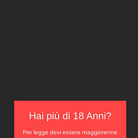
CLICCA E ACQUISTA ONLINE
IL TUO ACCOUNT
0
0,00
€
Home
/
Rossi
/ Barolo Rocche di Castiglione Vietti 2014
In offerta!
Hai più di 18 Anni?
Per legge devi essere maggiorenne