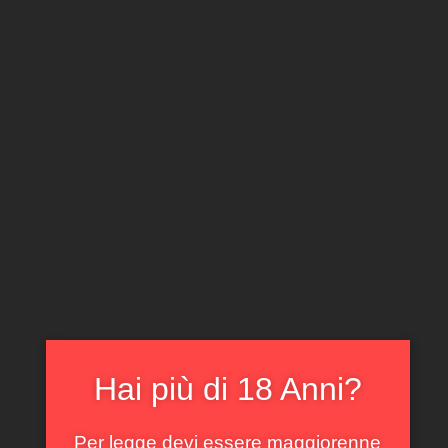
CLICCA E ACQUISTA ONLINE
IL TUO ACCOUNT
0
0,00
€
Home
/
Piemonte
/ Barolo Prapò Schiavenza 2019
In offerta!
Hai più di 18 Anni?
Per legge devi essere maggiorenne