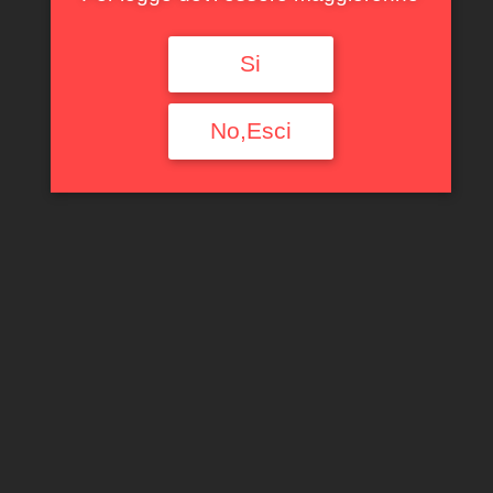
Si
No,Esci