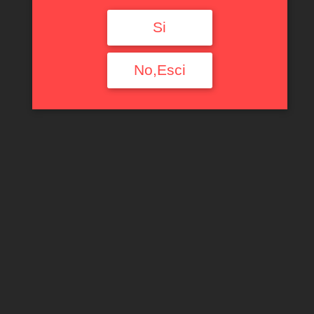
Si
No,Esci