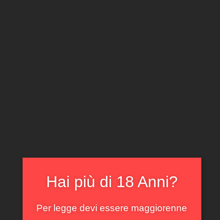
CLICCA E ACQUISTA ONLINE
IL TUO ACCOUNT
0
0,00
€
Home
/
Piemonte
/ Barolo Ravera Reva 2013
In offerta!
Hai più di 18 Anni?
Per legge devi essere maggiorenne