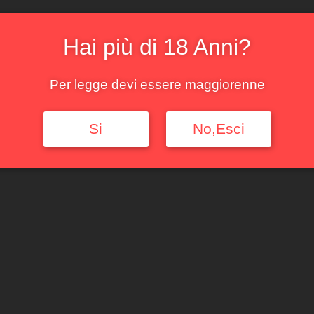
aggressivi
Esaurito
Hai più di 18 Anni?
COD:
8eed1a63c226
Cate
Rossi
Per legge devi essere maggiorenne
Si
No,Esci