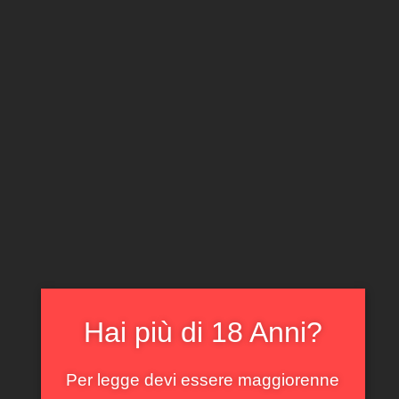
CLICCA E ACQUISTA ONLINE
IL TUO ACCOUNT
0
0,00
€
Home
/
Piemonte
/ Barolo Rocche di Castiglione
Roccheviberti 2011
In offerta!
Hai più di 18 Anni?
Per legge devi essere maggiorenne