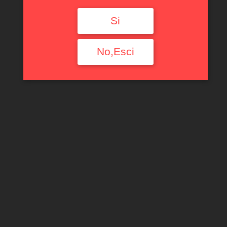
Si
No,Esci