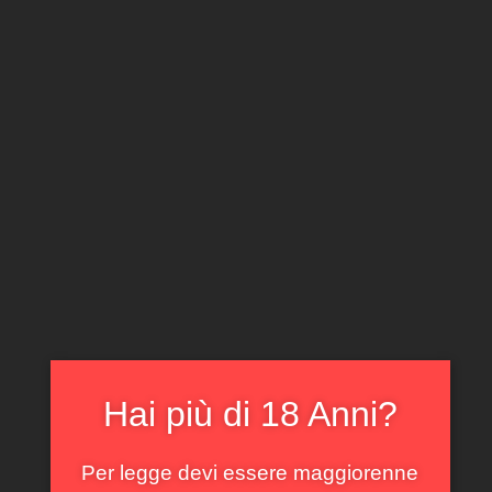
CLICCA E ACQUISTA ONLINE
IL TUO ACCOUNT
0
0,00
€
Home
/
Piemonte
/ Barolo Serra Giovanni Rosso 2011
In offerta!
Hai più di 18 Anni?
Per legge devi essere maggiorenne