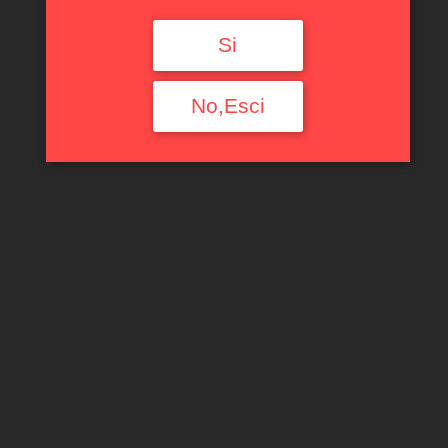
Si
No,Esci