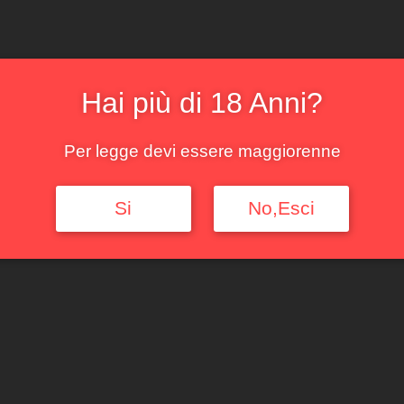
Aggiungi al carrello
Categorie:
Piemonte
,
Ross
Hai più di 18 Anni?
Per legge devi essere maggiorenne
Si
No,Esci