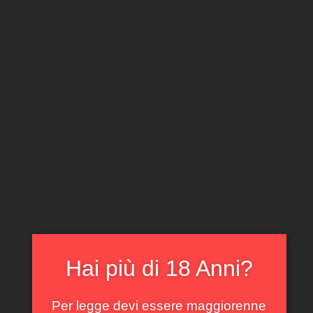
CLICCA E ACQUISTA ONLINE
IL TUO ACCOUNT
0
0,00
€
Home
/
Rossi
/ Il Bruciato Tenuta Guado al Tasso 2022
In offerta!
Hai più di 18 Anni?
Per legge devi essere maggiorenne