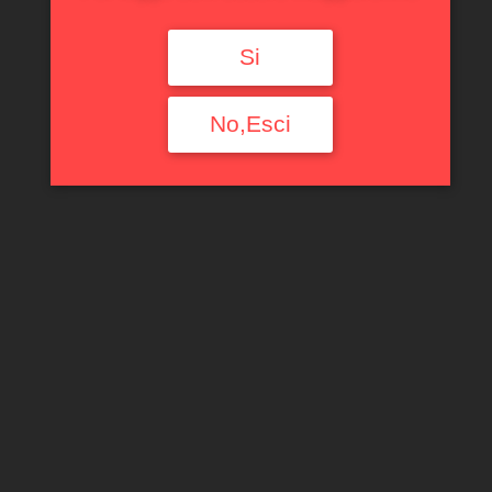
Si
No,Esci