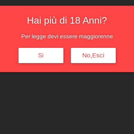
Esaurito
Hai più di 18 Anni?
Categorie:
Piemonte
,
Ross
Per legge devi essere maggiorenne
Si
No,Esci