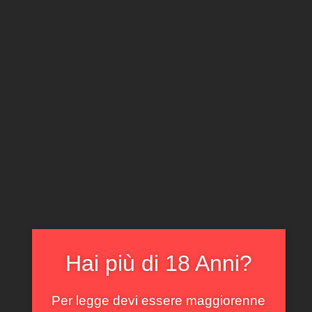
CLICCA E ACQUISTA ONLINE
IL TUO ACCOUNT
0
0,00
€
Home
/
Rossi
/ Langhe Nebbiolo Rocche Costamagna
2023
In offerta!
Hai più di 18 Anni?
Per legge devi essere maggiorenne