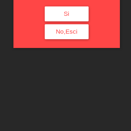
Si
No,Esci