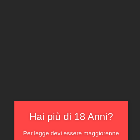
CLICCA E ACQUISTA ONLINE
IL TUO ACCOUNT
0
0,00
€
Home
/
Piemonte
/ Magnum Barolo Marasco Martinetti
2004
In offerta!
Hai più di 18 Anni?
Per legge devi essere maggiorenne