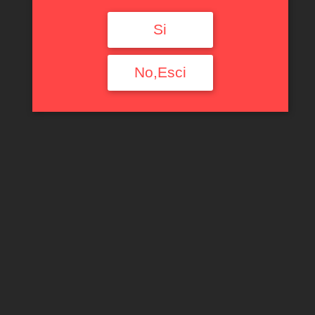
Si
No,Esci