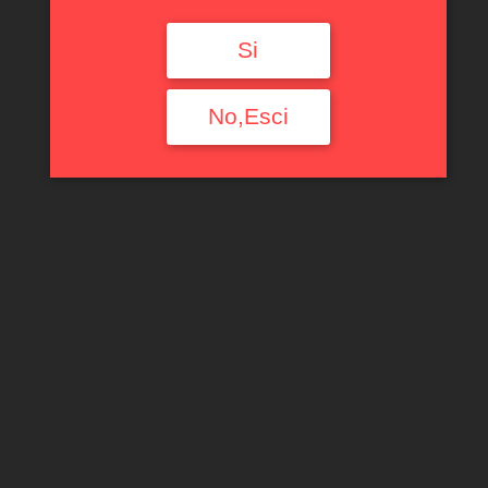
Si
No,Esci