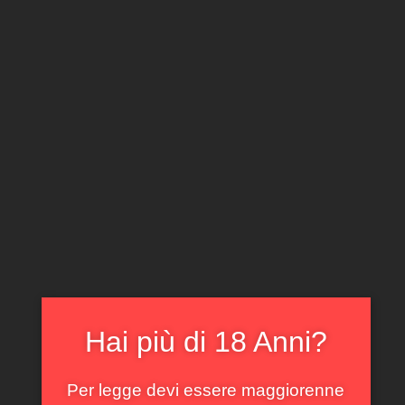
CLICCA E ACQUISTA ONLINE
IL TUO ACCOUNT
0
0,00
€
Home
/
Collezione Rari e Preziosi
/ Magnum Edizione
Limitata Blangè Ceretto 2009
In offerta!
Hai più di 18 Anni?
Per legge devi essere maggiorenne