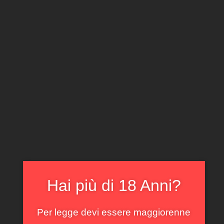
CLICCA E ACQUISTA ONLINE
IL TUO ACCOUNT
0
0,00
€
Home
/
Piemonte
/ Magnum Granaccio Gillardi 2005
In offerta!
Hai più di 18 Anni?
Per legge devi essere maggiorenne