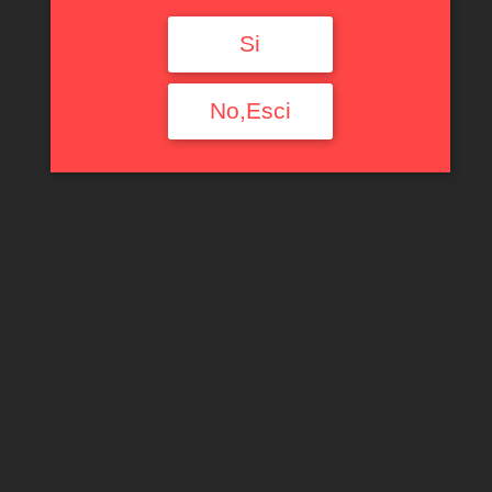
Si
No,Esci