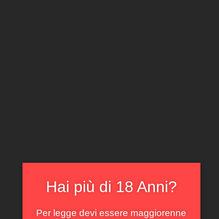
CLICCA E ACQUISTA ONLINE
IL TUO ACCOUNT
0
0,00
€
Home
/
Rossi
/ Magnum Langhe Nebbiolo Perbacco
Vietti 2021
In offerta!
Hai più di 18 Anni?
Per legge devi essere maggiorenne