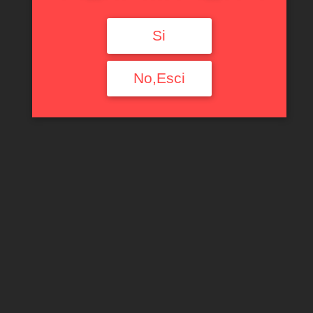
Si
No,Esci