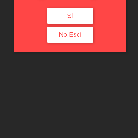
Si
No,Esci