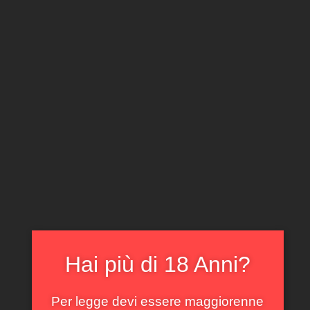
CLICCA E ACQUISTA ONLINE
IL TUO ACCOUNT
0
0,00
€
Home
/
Rossi
/ Magnum Sassicaia Tenuta San Guido
2022
In offerta!
Hai più di 18 Anni?
Per legge devi essere maggiorenne