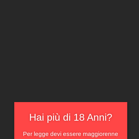
CLICCA E ACQUISTA ONLINE
IL TUO ACCOUNT
0
0,00
€
Home
/
Piemonte
/ Roero Arneis San Francesco
Cravanzola 2016
In offerta!
Hai più di 18 Anni?
Per legge devi essere maggiorenne