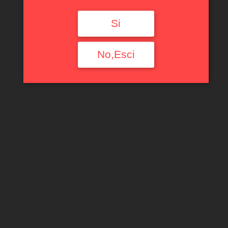
Si
No,Esci