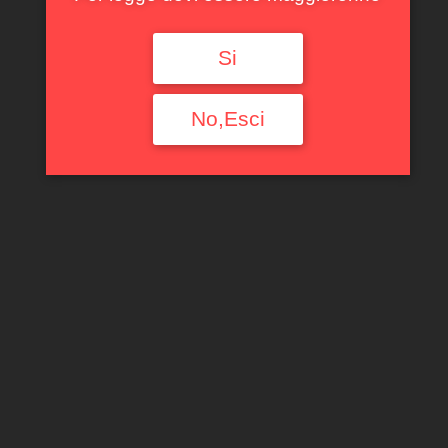
Si
No,Esci