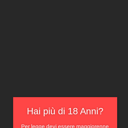
CLICCA E ACQUISTA ONLINE
IL TUO ACCOUNT
0
0,00
€
Home
/
Piemonte
/ Verduno Pelaverga Comm. G. B.
Burlotto 2021
In offerta!
Hai più di 18 Anni?
Per legge devi essere maggiorenne