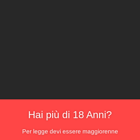
CLICCA E ACQ
Il locale
Il sommelier
La cantina
Il menu
La bo
risultato
Hai più di 18 Anni?
Per legge devi essere maggiorenne
!