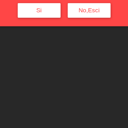
Si
No,Esci