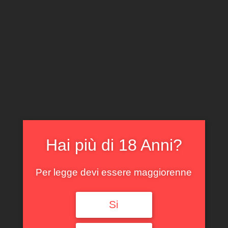
CLICCA E ACQUISTA ONLINE
IL TUO ACCOUNT
0
0,00
€
Hai più di 18 Anni?
Per legge devi essere maggiorenne
Spedizione GRATUITA sopra i 299 €
Si