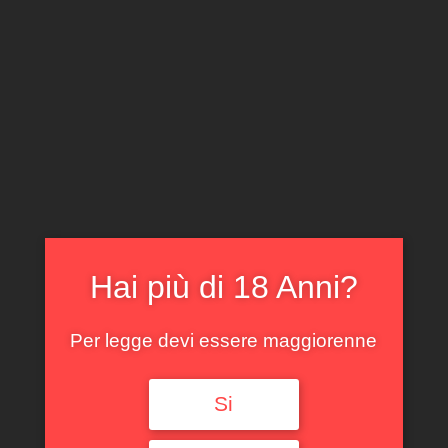
CLICCA E ACQUISTA ONLINE
IL TUO ACCOUNT
0
0,00
€
Hai più di 18 Anni?
Per legge devi essere maggiorenne
Spedizione GRATUITA sopra i 299 €
Si