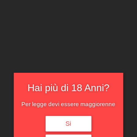
CLICCA E ACQUISTA ONLINE
IL TUO ACCOUNT
0
0,00
€
Hai più di 18 Anni?
Per legge devi essere maggiorenne
Spedizione GRATUITA sopra i 299 €
Si