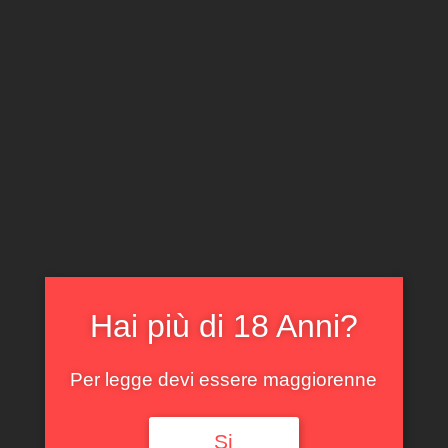
CLICCA E ACQUISTA ONLINE
IL TUO ACCOUNT
0
0,00
€
Hai più di 18 Anni?
Spedizione GRATUITA sopra i 299 €
Per legge devi essere maggiorenne
Si