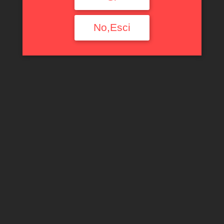
Filtra per tipologia
No,Esci
Ogni Tipologia
Filtra per Regione
Ogni Regione
Filtra per annata
Ogni Annata
Filtra per denominazione
Ogni Denominazione
Filtra per uve