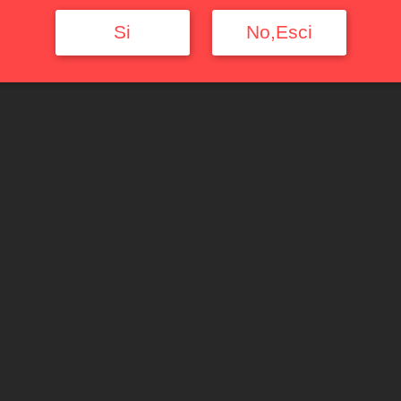
Si
No,Esci