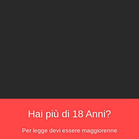
CLICCA E ACQ
Il locale
Il sommelier
La cantina
Il menu
La bo
 Tasso
risultato
Hai più di 18 Anni?
Per legge devi essere maggiorenne
!