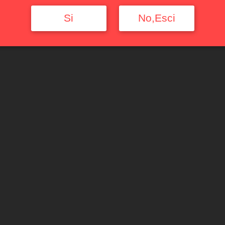
Si
No,Esci