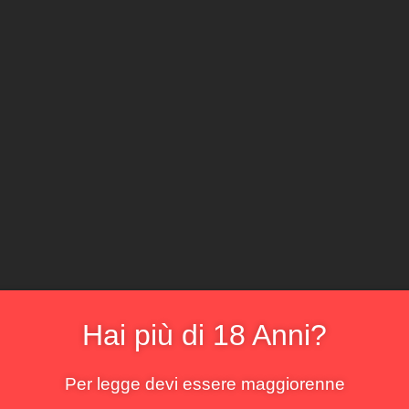
CLICCA E ACQ
Il locale
Il sommelier
La cantina
Il menu
La bo
ttanera
risultato
Hai più di 18 Anni?
Per legge devi essere maggiorenne
!