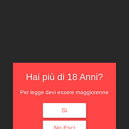
CLICCA E ACQUISTA ONLINE
IL TUO ACCOUNT
0
0,00
€
Hai più di 18 Anni?
Per legge devi essere maggiorenne
Spedizione GRATUITA sopra i 299 €
Si
No,Esci