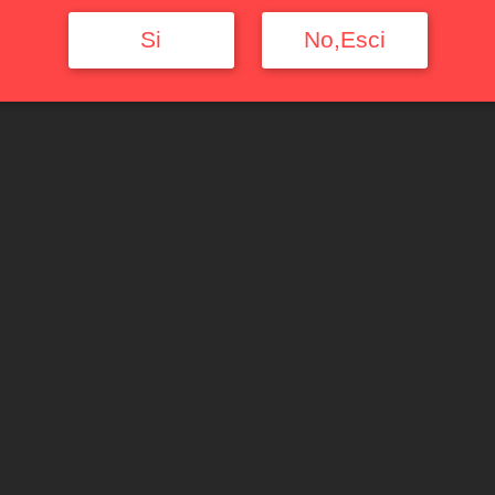
Si
No,Esci