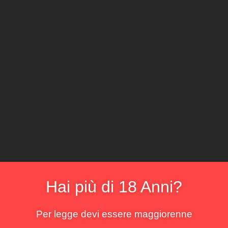
CLICCA E ACQ
Il locale
Il sommelier
La cantina
Il menu
La bo
ezia Giulia
risultato
Hai più di 18 Anni?
Per legge devi essere maggiorenne
!