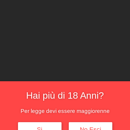
CLICCA E ACQ
Il locale
Il sommelier
La cantina
Il menu
La bo
Hai più di 18 Anni?
risultato
Per legge devi essere maggiorenne
!
Si
No,Esci