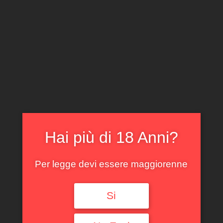
CLICCA E ACQUISTA ONLINE
IL TUO ACCOUNT
0
0,00
€
Hai più di 18 Anni?
Per legge devi essere maggiorenne
Spedizione GRATUITA sopra i 299 €
Si