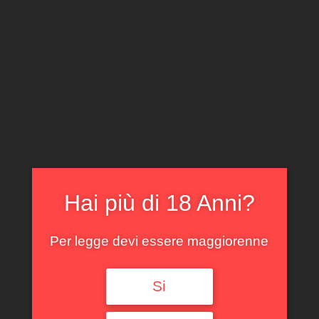
CLICCA E ACQUISTA ONLINE
IL TUO ACCOUNT
0
0,00
€
Hai più di 18 Anni?
Per legge devi essere maggiorenne
Spedizione GRATUITA sopra i 299 €
Si