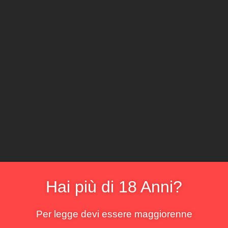
CLICCA E ACQ
Il locale
Il sommelier
La cantina
Il menu
La bo
Veronesee e Corvinone
risultato
Hai più di 18 Anni?
Per legge devi essere maggiorenne
!