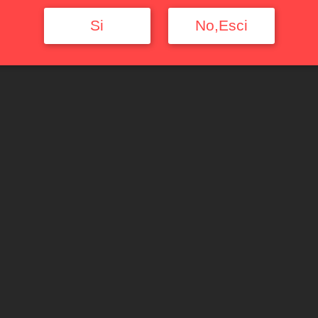
Si
No,Esci