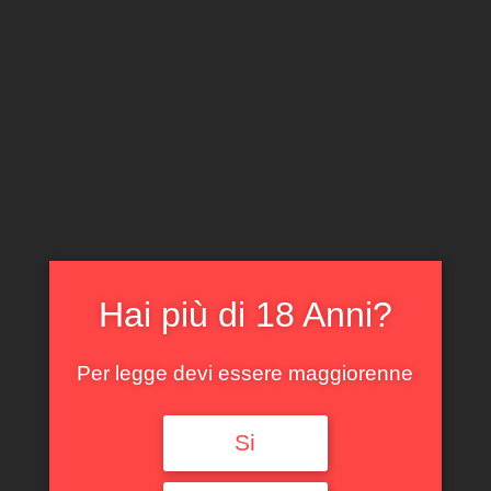
CLICCA E ACQUISTA ONLINE
IL TUO ACCOUNT
0
0,00
€
Hai più di 18 Anni?
Per legge devi essere maggiorenne
Spedizione GRATUITA sopra i 299 €
Si