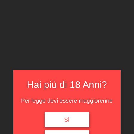
CLICCA E ACQUISTA ONLINE
IL TUO ACCOUNT
0
0,00
€
Hai più di 18 Anni?
Per legge devi essere maggiorenne
Spedizione GRATUITA sopra i 299 €
Si