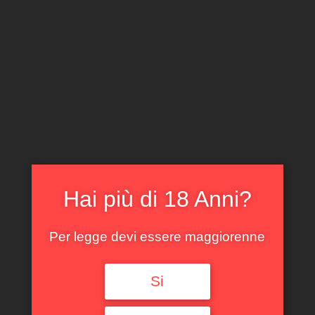
CLICCA E ACQUISTA ONLINE
IL TUO ACCOUNT
0
0,00
€
Hai più di 18 Anni?
Per legge devi essere maggiorenne
Spedizione GRATUITA sopra i 299 €
Si