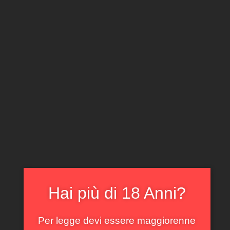
CLICCA E ACQUISTA ONLINE
IL TUO ACCOUNT
0
0,00
€
Home
/
Piemonte
/ Langhe Bianco Dario Ceste 2024
In offerta!
Hai più di 18 Anni?
Per legge devi essere maggiorenne