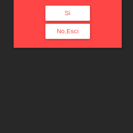
Si
No,Esci