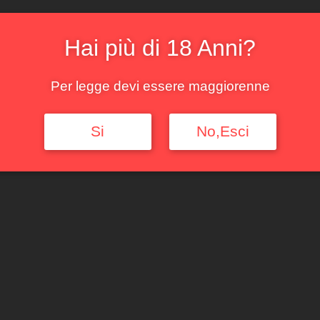
Disponibile
Aggiungi al c
Hai più di 18 Anni?
COD:
2239
Categorie:
Pie
Per legge devi essere maggiorenne
Si
No,Esci