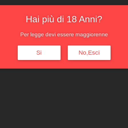
Disponibile
Aggiungi al c
Hai più di 18 Anni?
COD:
2241
Categorie:
Pie
Per legge devi essere maggiorenne
Si
No,Esci