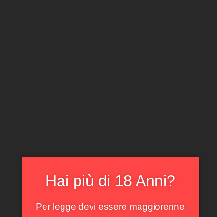
CLICCA E ACQUISTA ONLINE
IL TUO ACCOUNT
0
0,00
€
Home
/
Piemonte
/ Langhe Nebbiolo Comm. G. B.
Burlotto 2020
In offerta!
Hai più di 18 Anni?
Per legge devi essere maggiorenne