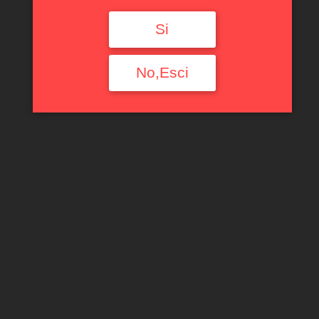
Si
No,Esci