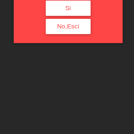
Si
No,Esci