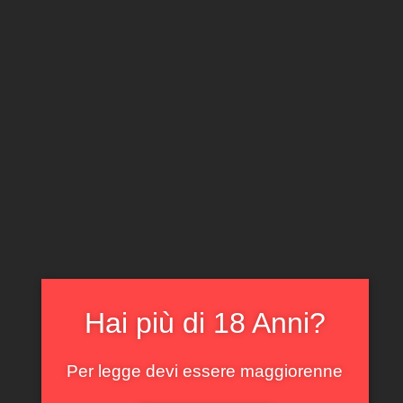
CLICCA E ACQUISTA ONLINE
IL TUO ACCOUNT
0
0,00
€
Home
/
Rossi
/ Langhe Rosso Tris Bricco Maiolica 2018
In offerta!
Hai più di 18 Anni?
Per legge devi essere maggiorenne