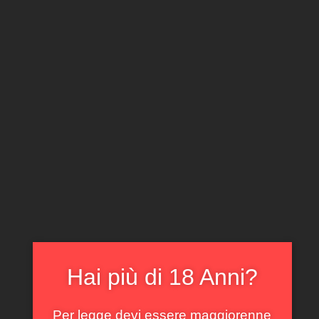
CLICCA E ACQUISTA ONLINE
IL TUO ACCOUNT
0
0,00
€
Home
/
Toscana
/ Paleo bianco Le Macchiole 2021
In offerta!
Hai più di 18 Anni?
Per legge devi essere maggiorenne