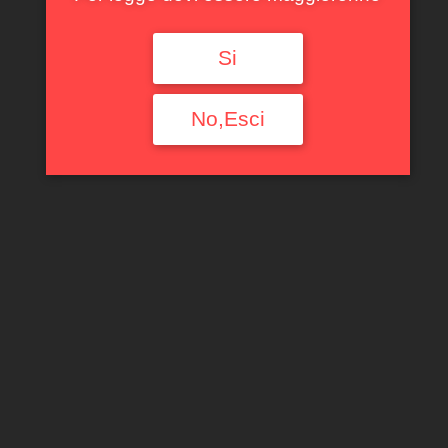
Si
No,Esci