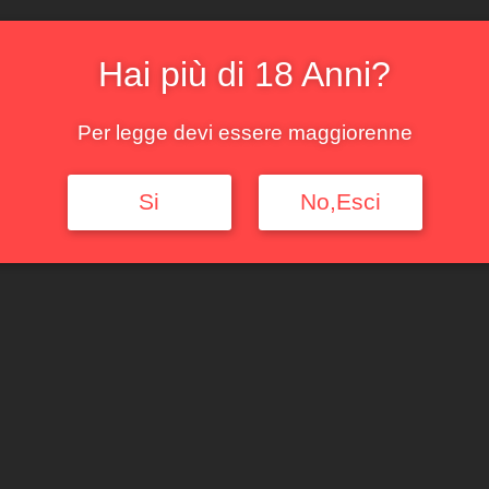
Hai più di 18 Anni?
Barbaresco
Barbaresco
Per legge devi essere maggiorenne
Musso 2021
Pora Musso
2016
Si
No,Esci
35,00
€
54,00
€
32,00
€
Iva
50,00
€
Iva
inclusa
inclusa
Aggiungi al
carrello
Leggi tutto