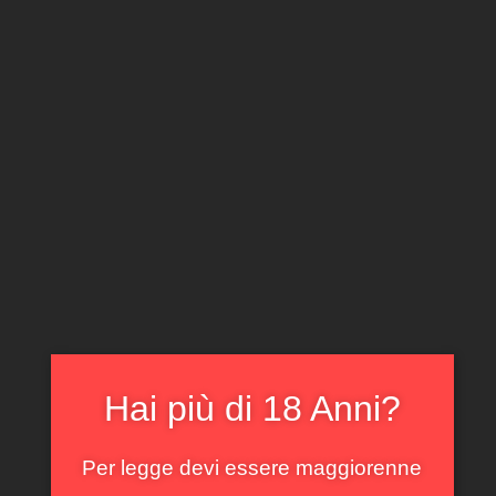
CLICCA E ACQUISTA ONLINE
IL TUO ACCOUNT
0
0,00
€
Home
/
Piemonte
/ Barbaresco Pora Musso 2016
In offerta!
Hai più di 18 Anni?
Per legge devi essere maggiorenne