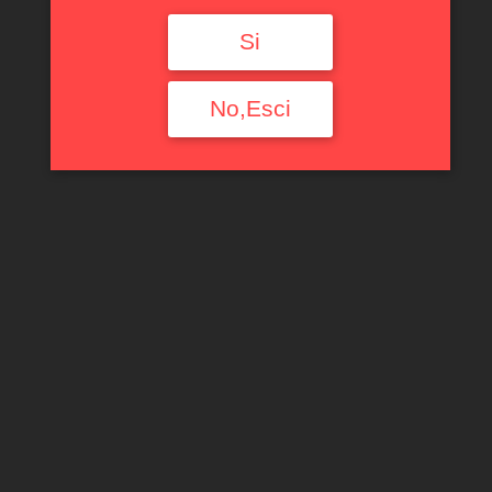
Si
No,Esci