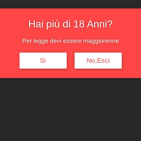
Esaurito
Categorie:
Piemonte
,
Ross
Hai più di 18 Anni?
Per legge devi essere maggiorenne
Si
No,Esci